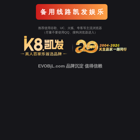
备 用 线 路 凯 发 娱 乐
推荐使用谷歌、UC、火狐、夸客等主流浏览器
（尽量不要使用QQ、搜狗浏览器进入）
EVOBjL.com 品牌沉淀 值得信赖