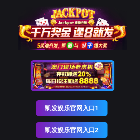
凯发娱乐官网入口1
凯发娱乐官网入口2